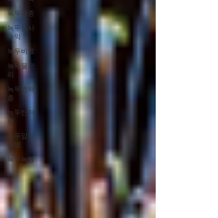
녹두파종
녹두농사
수익
녹두비료
녹두물관
리
녹두병해
충
녹두탄저
병
녹두잎마
름병
녹두녹병