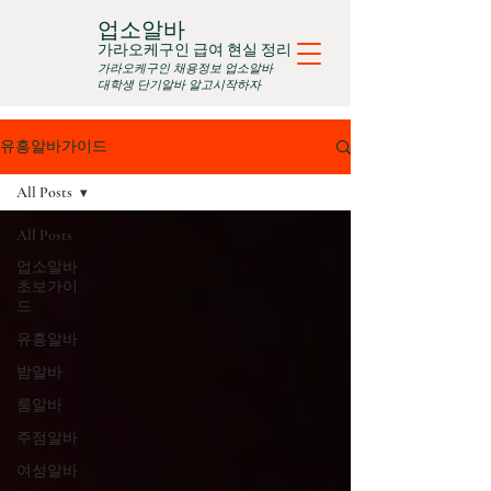
업소알바
가라오케구인 급여 현실 정리
가라오케구인 채용정보 업소알바
대학생 단기알바 알고시작하자
유흥알바가이드
All Posts
All Posts
업소알바
초보가이
드
유흥알바
밤알바
룸알바
주점알바
여성알바