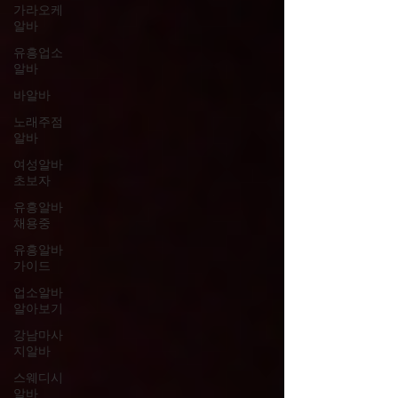
가라오케
알바
유흥업소
알바
바알바
노래주점
알바
여성알바
초보자
유흥알바
채용중
유흥알바
가이드
업소알바
알아보기
강남마사
지알바
스웨디시
알바