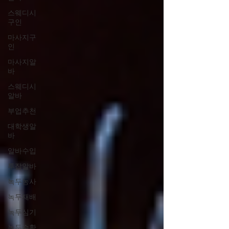
스웨디시
구인
마사지구
인
마사지알
바
스웨디시
알바
부업추천
대학생알
바
알바수입
투잡알바
녹두농사
녹두재배
녹두심기
녹두수확