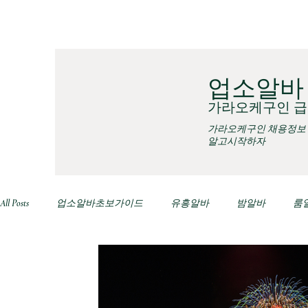
업소알바
가라오케구인 급
가라오케구인 채용정보
알고시작하자
All Posts
업소알바초보가이드
유흥알바
밤알바
룸
노래주점알바
여성알바초보자
유흥알바채용중