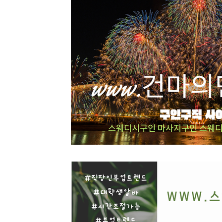
스웨디시구인
마사지구인
마사지알바
스웨디시 
녹두재배
녹두심기
녹두수확
녹두파종
녹