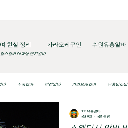
여 현실 정리
가라오케구인
수원유흥알바
 업소알바 대학생 단기알바
알바
주점알바
여성알바
가라오케알바
유흥업소알
유흥알바가이드
업소알바알아보기
강남마사지알바
스웨
TV 유흥알바
2월 8일
2분 분량