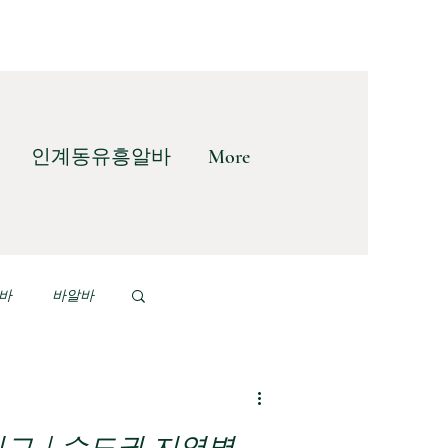
인계동유흥알바
More
바
바알바
디시알바