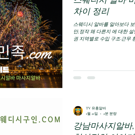
스웨디시 알바 
알바
부업추천
대학생알바
알바수입
투잡알바
차이 정리
스웨디시 알바를 알아보다 보면
두농사수익
만,정작 왜 다른지 에 대한 
권 지역별로 수입 구조·근무 
는 여성 초보·투잡 기준 에
현실적으로 정리해본다. 스웨
심 지역 ✔ 지역 특징 스웨디
높음 경쟁도 높은 편 ✔ 수입 
센 구조 잘 갖춰짐 성수기엔 
경 시스템·관리 체계 비교적 
미지 중요 👉 추천 대상 수입 
우 스웨디시 알바 스웨디시 알바 강동·잠실·송파｜안정형 지역
역 특징 직장인·주거 밀집 지
TV 유흥알바
✔ 수입 구조 강남권보다 단
1월 21일
2분 분량
강남마사지알바,