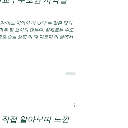
비교｜수도권 지역별
녹두농사
“어느 지역이 더 낫다”는 말은 많지
설명은 잘 보이지 않는다. 실제로는 수도
환경·손님 성향 이 꽤 다르다.이 글에서
서수도권 스웨디시 알바의 지역별 차이를
디시 알바 강남·신논현·역삼｜수입 중
시 매장 밀집도 가장 높음 예약률·회전율
구조 관리 단가 높은 편 지명·재방문 인
짧은 근무로도 수입 체감 큼 ✔ 근무 환
정리됨 초보도 가능하지만 기본 태도·이
우선 / 단기간 집중 / 경험 쌓고 싶은 경
 ✔ 지
역 단골 비중 높음 분위기 비교적 차분
가는 낮지만 예약
 직접 알아보며 느낀