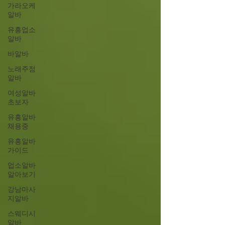
가라오케
알바
유흥업소
알바
바알바
노래주점
알바
여성알바
초보자
유흥알바
채용중
유흥알바
가이드
업소알바
알아보기
강남마사
지알바
스웨디시
알바