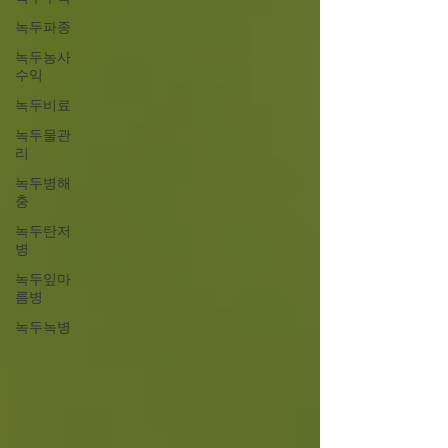
녹두파종
녹두농사
수익
녹두비료
녹두물관
리
녹두병해
충
녹두탄저
병
녹두잎마
름병
녹두녹병