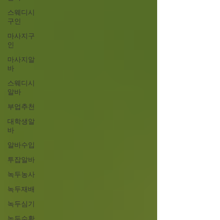
스웨디시
구인
마사지구
인
마사지알
바
스웨디시
알바
부업추천
대학생알
바
알바수입
투잡알바
녹두농사
녹두재배
녹두심기
녹두수확