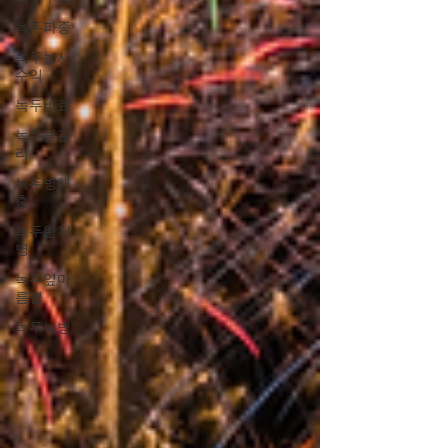
녹두파종
녹두농사
수익
녹두비료
녹두물관
리
녹두병해
충
녹두탄저
병
녹두잎마
름병
녹두녹병