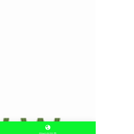
근무 환경·손님 성향 이 꽤 다르다.이 글에서는 여성
초보·투잡 기준 에서수도권 스웨디시 알바의 지역별
차이를 현실적으로 정리해본다. 스웨디시 알바 강남·
신논현·역삼｜수입 중심 지역 ✔ 지역 특징 스웨디시
매장 밀집도 가장 높음 예약률·회전율 높음 경쟁도 높
은 편 ✔ 수입 구조 관리 단가 높은 편 지명·재방문 인
센 구조 잘 갖춰짐 성수기엔 짧은 근무로도 수입 체감
큼 ✔ 근무 환경 시스템·관리 체계 비교적 정리됨 초보
도 가능하지만 기본 태도·이미지 중요 👉 추천 대상
수입 우선 / 단기간 집중 / 경험 쌓고 싶은 경우 스웨디
시 알바 스웨디시 알바 강동·잠실·송파｜안정형 지역
✔ 지역 특징 직장인·주거 밀집 지역 단골 비중 높음
분위기 비교적 차분 ✔ 수입 구조 강남권보다 단가는
낮지만 예약
알바의민족