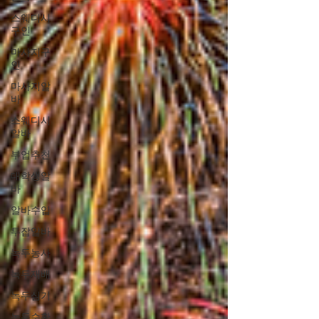
스웨디시
구인
마사지구
인
마사지알
바
스웨디시
알바
부업추천
대학생알
바
알바수입
투잡알바
녹두농사
녹두재배
녹두심기
녹두수확