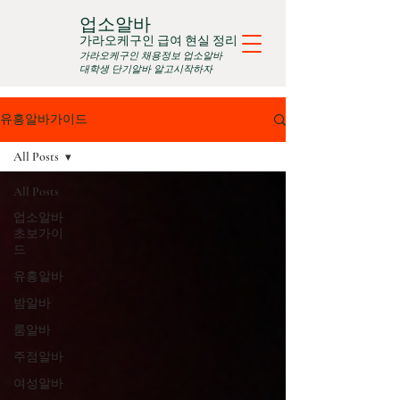
업소알바
가라오케구인 급여 현실 정리
가라오케구인 채용정보 업소알바
대학생 단기알바 알고시작하자
유흥알바가이드
All Posts
All Posts
업소알바
초보가이
드
유흥알바
밤알바
룸알바
주점알바
여성알바