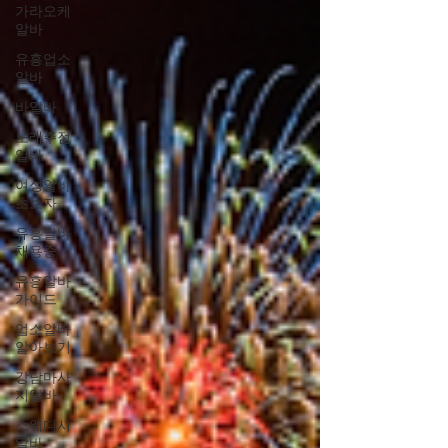
가라오케
알바
유흥업소
알바
바알바
노래주점
알바
여성알바
초보자
유흥알바
채용중
유흥알바
가이드
업소알바
알아보기
강남마사
지알바
스웨디시
알바