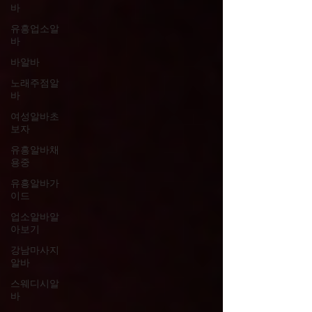
바
유흥업소알
바
바알바
노래주점알
바
여성알바초
보자
유흥알바채
용중
유흥알바가
이드
업소알바알
아보기
강남마사지
알바
스웨디시알
바