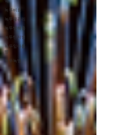
익
녹두비료
녹두물관리
녹두병해충
녹두탄저병
녹두잎마름
병
녹두녹병