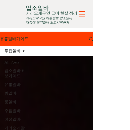
업소알바
가라오케구인 급여 현실 정리
가라오케구인 채용정보 업소알바
대학생 단기알바 알고시작하자
유흥알바가이드
투잡알바
All Posts
업소알바초
보가이드
유흥알바
밤알바
룸알바
주점알바
여성알바
가라오케알