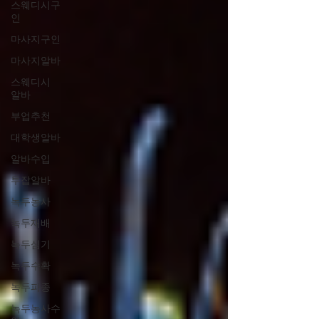
스웨디시구
인
마사지구인
마사지알바
스웨디시
알바
부업추천
대학생알바
알바수입
투잡알바
녹두농사
녹두재배
녹두심기
녹두수확
녹두파종
녹두농사수